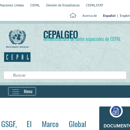
Naciones Unidas
CEPAL
División de Estadísticas
CEPALSTAT
Acerca de
Español
|
English
CEPALGEO
Infraestructura de datos espaciales de CEPAL
Menu
GSGF, El Marco Global
DOCUMENT